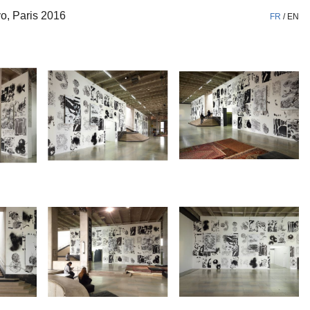
o, Paris 2016
FR
/
EN